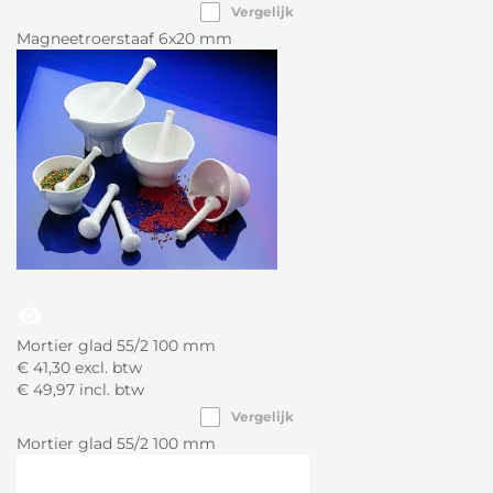
Vergelijk
Magneetroerstaaf 6x20 mm
visibility
Mortier glad 55/2 100 mm
€
41,
30
excl. btw
€
49,
97
incl. btw
Vergelijk
Mortier glad 55/2 100 mm