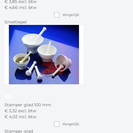
€
3,
85
excl. btw
€
4,
66
incl. btw
Vergelijk
Smeltlepel
visibility
Stamper glad 100 mm
€
3,
32
excl. btw
€
4,
02
incl. btw
Vergelijk
Stamper glad