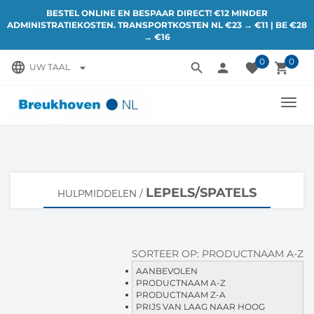
BESTEL ONLINE EN BESPAAR DIRECT! €12 MINDER
ADMINISTRATIEKOSTEN. TRANSPORTKOSTEN NL €23 → €11 | BE €28
→ €16
0
0
language
search
person
favorite
local_grocery_store
arrow_drop_down
UW TAAL
TOGG
NAVI
LEPELS/SPATELS
HULPMIDDELEN
/
SORTEER OP:
PRODUCTNAAM A-Z
AANBEVOLEN
PRODUCTNAAM A-Z
PRODUCTNAAM Z-A
PRIJS VAN LAAG NAAR HOOG