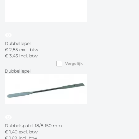
visibility
Dubbellepel
€
2,
85
excl. btw
€
3,
45
incl. btw
Vergelijk
Dubbellepel
visibility
Dubbelspatel 18/8 150 mm
€
1,
40
excl. btw
€
1,
69
incl. btw