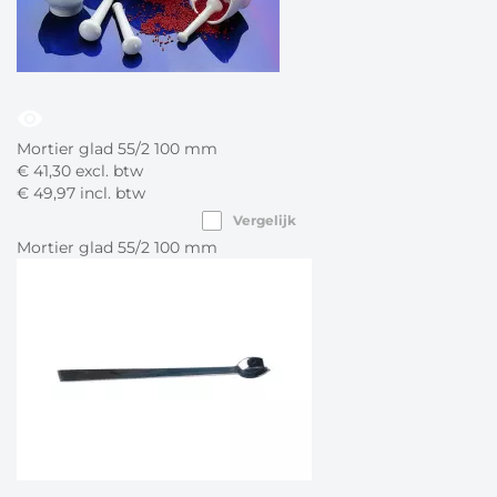
visibility
Mortier glad 55/2 100 mm
€
41,
30
excl. btw
€
49,
97
incl. btw
Vergelijk
Mortier glad 55/2 100 mm