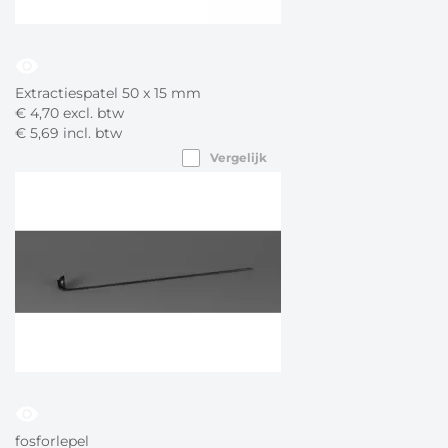
visibility
Extractiespatel 50 x 15 mm
€
4,
70
excl. btw
€
5,
69
incl. btw
Vergelijk
visibility
fosforlepel