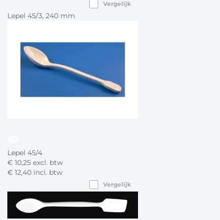
Vergelijk
Lepel 45/3, 240 mm
visibility
Lepel 45/4
€
10,
25
excl. btw
€
12,
40
incl. btw
Vergelijk