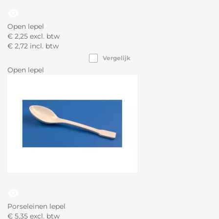
visibility
Open lepel
€
2,
25
excl. btw
€
2,
72
incl. btw
Vergelijk
Open lepel
visibility
Porseleinen lepel
€
5,
35
excl. btw