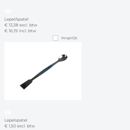
visibility
Lepel/spatel
€
13,
38
excl. btw
€
16,
19
incl. btw
Vergelijk
visibility
Lepelspatel
€
1,
50
excl. btw