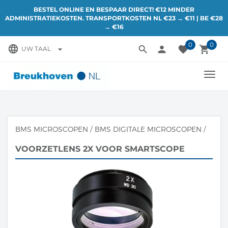
BESTEL ONLINE EN BESPAAR DIRECT! €12 MINDER
ADMINISTRATIEKOSTEN. TRANSPORTKOSTEN NL €23 → €11 | BE €28
→ €16
0
0
language
search
person
favorite
local_grocery_store
arrow_drop_down
UW TAAL
TOGG
NAVI
BMS MICROSCOPEN
/
BMS DIGITALE MICROSCOPEN
/
VOORZETLENS 2X VOOR SMARTSCOPE