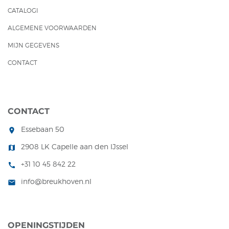
CATALOGI
ALGEMENE VOORWAARDEN
MIJN GEGEVENS
CONTACT
CONTACT
Essebaan 50
room
2908 LK Capelle aan den IJssel
map
+31 10 45 842 22
call
info@breukhoven.nl
mail
OPENINGSTIJDEN